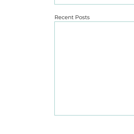
Recent Posts