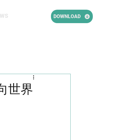
EWS
DOWNLOAD
向世界