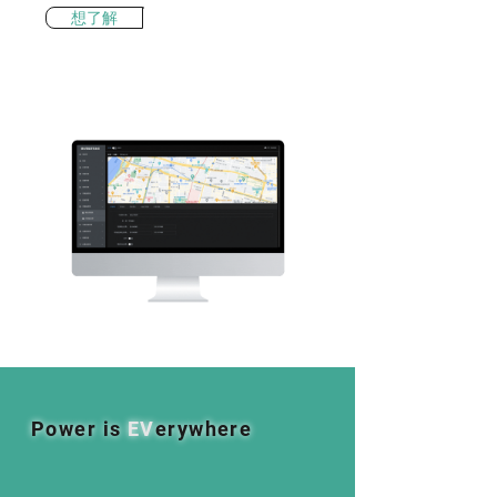
想了解
Power is
EV
erywhere