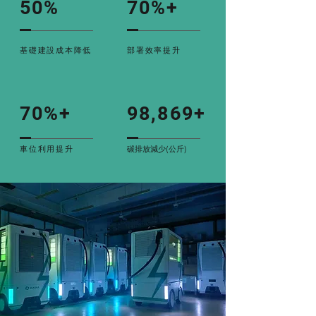
50%
70%+
基礎建設成本降低
部署效率提升
70%+
98,869+
車位利用提升
​碳排放減少(公斤)